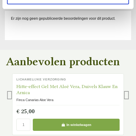
Er zijn nog geen gepubliceerde beoordelingen voor dit product.
Aanbevolen producten
LICHAMELIJKE VERZORGING
L
OP VOORRAAD
OP
Hitte-effect Gel Met Aloë Vera, Duivels Klauw En
H
Arnica
Fi
Finca Canarias Aloe Vera
€
€ 25,00
In winkelwagen