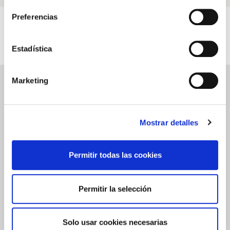
Preferencias
Video's
Gerelateerd aan Deodorant met aloë vera
Estadística
Marketing
DEODORANT MET ALOË VERA
BEOORDELINGEN
Schrijf een beoordeling
Mostrar detalles
Permitir todas las cookies
0.0
Permitir la selección
★
★
★
★
★
Gebaseerd op
0
Beoordelingen
Solo usar cookies necesarias