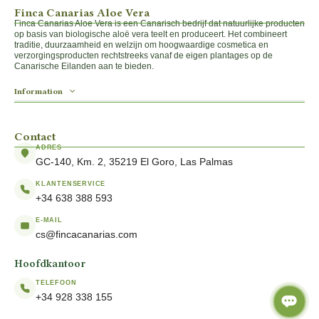
Finca Canarias Aloe Vera
Finca Canarias Aloe Vera is een Canarisch bedrijf dat natuurlijke producten
op basis van biologische aloë vera teelt en produceert. Het combineert
traditie, duurzaamheid en welzijn om hoogwaardige cosmetica en
verzorgingsproducten rechtstreeks vanaf de eigen plantages op de
Canarische Eilanden aan te bieden.
Information
Contact
ADRES
GC-140, Km. 2, 35219 El Goro, Las Palmas
KLANTENSERVICE
+34 638 388 593
E-MAIL
cs@fincacanarias.com
Hoofdkantoor
TELEFOON
+34 928 338 155