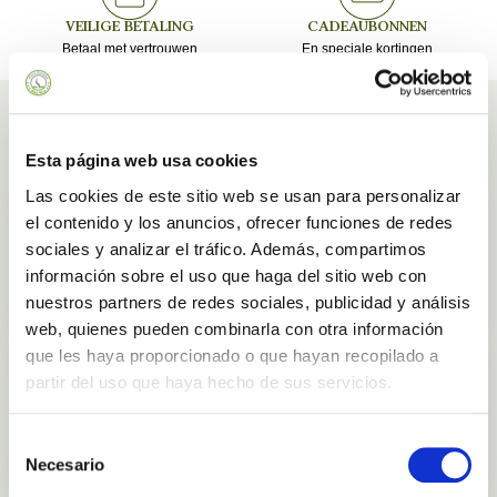
VEILIGE BETALING
CADEAUBONNEN
Betaal met vertrouwen
En speciale kortingen
Ingrediënten
Ingrediënten waarmee wij onze producten maken Deodorant met aloë vera
Esta página web usa cookies
Las cookies de este sitio web se usan para personalizar
Calendula
el contenido y los anuncios, ofrecer funciones de redes
Antiseptisch
sociales y analizar el tráfico. Además, compartimos
información sobre el uso que haga del sitio web con
nuestros partners de redes sociales, publicidad y análisis
MEER WETEN
web, quienes pueden combinarla con otra información
que les haya proporcionado o que hayan recopilado a
Kamille
partir del uso que haya hecho de sus servicios.
Anti-stress
Antibacterieel
Selección
MEER WETEN
Necesario
de
consentimiento