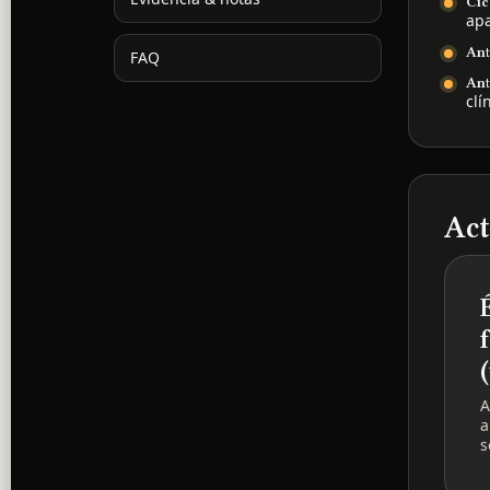
Cic
ap
Ant
FAQ
Ant
clí
Act
A
a
s