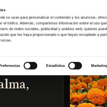
ies
web se usan para personalizar el contenido y los anuncios, ofrec
ar el tráfico. Además, compartimos información sobre el uso que
Reservar visita
DAKAR POR LA VIDA
esa
tners de redes sociales, publicidad y análisis web, quienes pue
ación que les haya proporcionado o que hayan recopilado a parti
vicios.
Preferencias
Estadística
Marketin
alma,