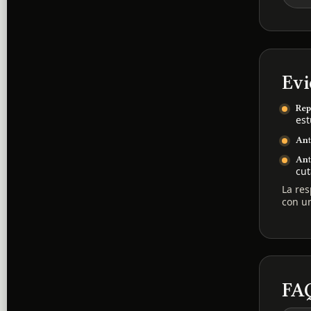
Evi
Rep
est
Ant
Ant
cut
La res
con un
FA