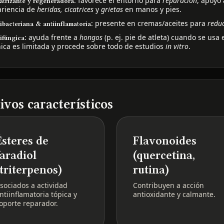
: favorece el entorno para
reparación
, apoyo 
atrizante y regeneradora
ariencia de
heridas, cicatrices
y
grietas
en manos y pies.
: presente en cremas/aceites para
reduc
ibacteriana & antiinflamatoria
: ayuda frente a
hongos
(p. ej. pie de atleta) cuando se usa 
ifúngica
nica es limitada y procede sobre todo de estudios
in vitro
.
ivos característicos
Ésteres de
Flavonoides
faradiol
(quercetina,
(triterpenos)
rutina)
sociados a actividad
Contribuyen a acción
ntiinflamatoria tópica y
antioxidante y calmante.
oporte reparador.