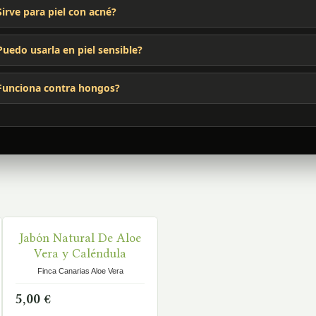
Sirve para piel con acné?
Puedo usarla en piel sensible?
Funciona contra hongos?
Jabón Natural De Aloe
EN STOCK
Vera y Caléndula
Finca Canarias Aloe Vera
5,00 €