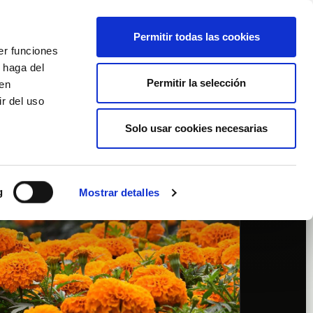
Español
Wishlist (
0
)
Permitir todas las cookies
er funciones
Carrito
/
Empty
 haga del
Permitir la selección
den
r del uso
Iniciar sesión
Solo usar cookies necesarias
g
Mostrar detalles