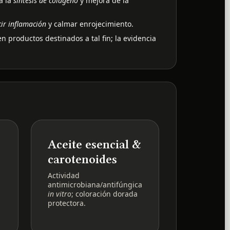
a la
síntesis de colágeno
y mejora de la
ir inflamación
y calmar enrojecimiento.
en productos destinados a tal fin; la evidencia
Aceite esencial &
carotenoides
Actividad
antimicrobiana/antifúngica
in vitro
; coloración dorada
protectora.