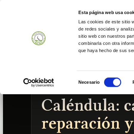
Esta página web usa cook
Las cookies de este sitio 
de redes sociales y analiz
Productos
Empr
sitio web con nuestros par
combinarla con otra inform
que haya hecho de sus ser
Selección
Necesario
de
Caléndula • Calendula officinalis • Marigold
consentimiento
Caléndula: c
reparación y