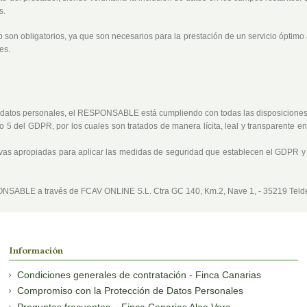
s.
eb son obligatorios, ya que son necesarios para la prestación de un servicio óptimo
es.
de datos personales, el RESPONSABLE está cumpliendo con todas las disposicione
lo 5 del GDPR, por los cuales son tratados de manera lícita, leal y transparente e
tivas apropiadas para aplicar las medidas de seguridad que establecen el GDPR 
ONSABLE
a través de FCAV ONLINE S.L. Ctra GC 140, Km.2, Nave 1, - 35219 Telde
Información
Condiciones generales de contratación - Finca Canarias
Compromiso con la Protección de Datos Personales
Preguntas frecuentes – Finca Canarias Aloe Vera