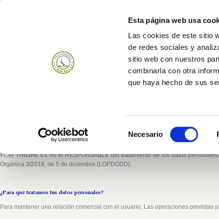
Esta página web usa cook
Las cookies de este sitio 
de redes sociales y analiz
Productos
Empr
sitio web con nuestros par
combinarla con otra inform
que haya hecho de sus ser
1. INFORMACIÓN AL USUARIO
Selección
Necesario
de
¿Quién es el responsable del tratamiento de tus datos personales?
consentimiento
FCAV ONLINE S.L
es el RESPONSABLE del tratamiento de los datos personales d
Orgánica 3/2018, de 5 de diciembre (LOPDGDD).
¿Para qué tratamos tus datos personales?
Para mantener una relación comercial con el usuario. Las operaciones previstas pa