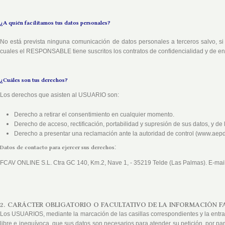
¿A quién facilitamos tus datos personales?
No está prevista ninguna comunicación de datos personales a terceros salvo, si 
cuales el
RESPONSABLE
tiene suscritos los contratos de confidencialidad y de e
¿Cuáles son tus derechos?
Los derechos que asisten al USUARIO son:
Derecho a retirar el consentimiento en cualquier momento.
Derecho de acceso, rectificación, portabilidad y supresión de sus datos, y de 
Derecho a presentar una reclamación ante la autoridad de control (www.aepd.e
Datos de contacto para ejercer sus derechos
:
FCAV ONLINE S.L. Ctra GC 140, Km.2, Nave 1, - 35219 Telde (Las Palmas). E-mai
2. CARÁCTER OBLIGATORIO O FACULTATIVO DE LA INFORMACIÓN FA
Los USUARIOS, mediante la marcación de las casillas correspondientes y la entra
libre e inequívoca, que sus datos son necesarios para atender su petición, por pa