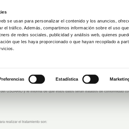
ies
web se usan para personalizar el contenido y los anuncios, ofrec
ar el tráfico. Además, compartimos información sobre el uso que
Reservar visita
DAKAR POR LA VIDA
esa
tners de redes sociales, publicidad y análisis web, quienes pue
ación que les haya proporcionado o que hayan recopilado a parti
vicios.
POLÍTICA DE PRIVACIDAD
Preferencias
Estadística
Marketin
el USUARIO y le informa de que estos datos serán tratados de conformidad con
ra realizar el tratamiento son: