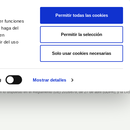
Español
Wishlist (
0
)
Permitir todas las cookies
er funciones
Carrito
/
Empty
 haga del
Permitir la selección
den
r del uso
Iniciar sesión
Solo usar cookies necesarias
g
Mostrar detalles
 lo dispuesto en el Reglamento (UE) 2016/679, de 27 de abril (GDPR), y la Ley