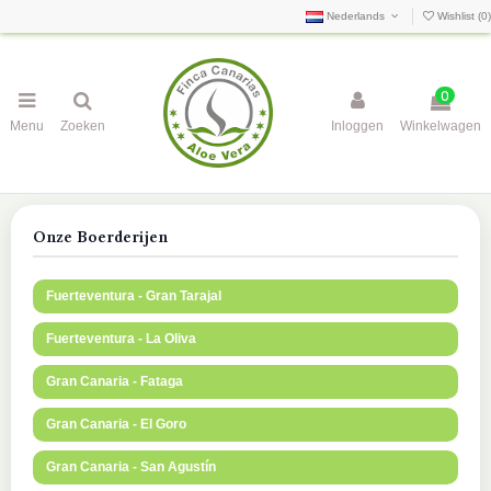
Nederlands
Wishlist (
0
)
0
Menu
Zoeken
Inloggen
Winkelwagen
Onze Boerderijen
Fuerteventura - Gran Tarajal
Fuerteventura - La Oliva
Gran Canaria - Fataga
Gran Canaria - El Goro
Gran Canaria - San Agustín