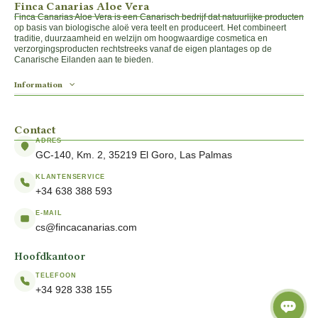
Finca Canarias Aloe Vera
Finca Canarias Aloe Vera is een Canarisch bedrijf dat natuurlijke producten
op basis van biologische aloë vera teelt en produceert. Het combineert
traditie, duurzaamheid en welzijn om hoogwaardige cosmetica en
verzorgingsproducten rechtstreeks vanaf de eigen plantages op de
Canarische Eilanden aan te bieden.
Information
Contact
ADRES
GC-140, Km. 2, 35219 El Goro, Las Palmas
KLANTENSERVICE
+34 638 388 593
E-MAIL
cs@fincacanarias.com
Hoofdkantoor
TELEFOON
+34 928 338 155