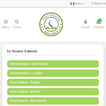
Italiano
Wishlist (
0
)
0
Menu
Cerca
Accedi
Carrello
Le Nostre Fattorie
Fuerteventura - Gran Tarajal
Fuerteventura - La Oliva
Gran Canaria - Fataga
Gran Canaria - El Goro
Gran Canaria - San Agustín