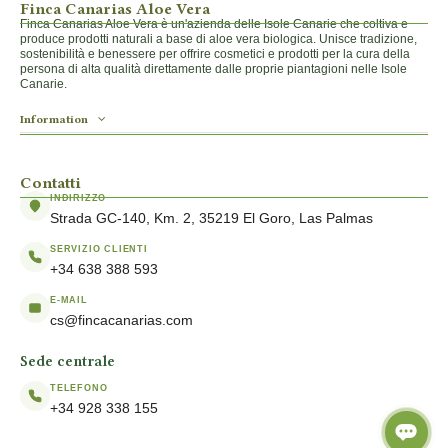
Finca Canarias Aloe Vera
Finca Canarias Aloe Vera è un'azienda delle Isole Canarie che coltiva e
produce prodotti naturali a base di aloe vera biologica. Unisce tradizione,
sostenibilità e benessere per offrire cosmetici e prodotti per la cura della
persona di alta qualità direttamente dalle proprie piantagioni nelle Isole
Canarie.
Information
Contatti
INDIRIZZO
Strada GC-140, Km. 2, 35219 El Goro, Las Palmas
SERVIZIO CLIENTI
+34 638 388 593
E-MAIL
cs@fincacanarias.com
Sede centrale
TELEFONO
+34 928 338 155