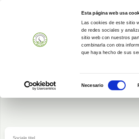
Esta página web usa cook
Las cookies de este sitio 
de redes sociales y analiz
Produits
Bedrijf
sitio web con nuestros par
combinarla con otra inform
que haya hecho de sus ser
Selección
Heeft u al een account?
Log in!
Necesario
de
consentimiento
Sociale titel