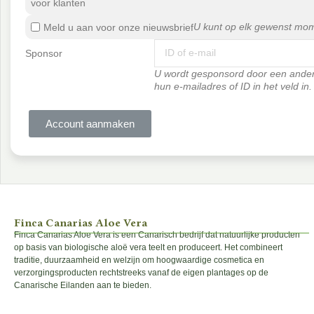
voor klanten
U kunt op elk gewenst mom
Meld u aan voor onze nieuwsbrief
Sponsor
U wordt gesponsord door een ander
hun e-mailadres of ID in het veld in.
Account aanmaken
Finca Canarias Aloe Vera
Finca Canarias Aloe Vera is een Canarisch bedrijf dat natuurlijke producten
op basis van biologische aloë vera teelt en produceert. Het combineert
traditie, duurzaamheid en welzijn om hoogwaardige cosmetica en
verzorgingsproducten rechtstreeks vanaf de eigen plantages op de
Canarische Eilanden aan te bieden.