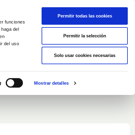
Nederlands
Wishlist (
0
)
Permitir todas las cookies
er funciones
Winkelwagen
/
Empty
 haga del
Permitir la selección
den
r del uso
Inloggen
Solo usar cookies necesarias
g
Mostrar detalles