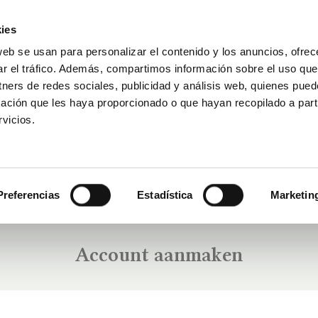
ies
web se usan para personalizar el contenido y los anuncios, ofrec
ar el tráfico. Además, compartimos información sobre el uso que
Bezoek reserveren
DAKAR FOR LIFE
tners de redes sociales, publicidad y análisis web, quienes pue
ación que les haya proporcionado o que hayan recopilado a parti
vicios.
Preferencias
Estadística
Marketin
Account aanmaken