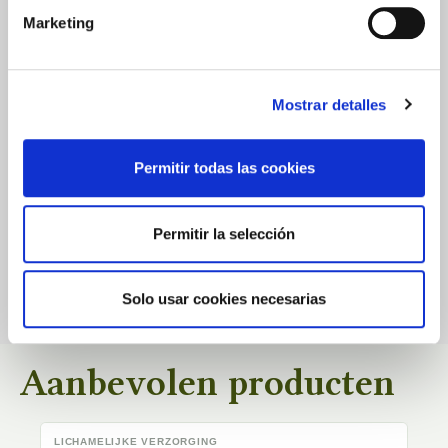
Marketing
0.0
Mostrar detalles
★
★
★
★
★
Gebaseerd op
0
Beoordelingen
Permitir todas las cookies
Permitir la selección
Er zijn nog geen gepubliceerde beoordelingen voor dit product.
Solo usar cookies necesarias
Aanbevolen producten
LICHAMELIJKE VERZORGING
G