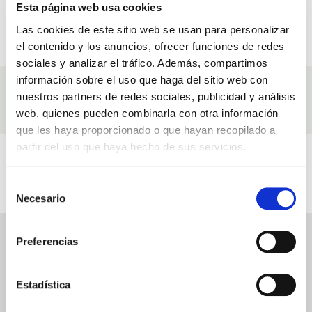
Esta página web usa cookies
Las cookies de este sitio web se usan para personalizar
VEILIGE BETALING
CADEAUBONNEN
el contenido y los anuncios, ofrecer funciones de redes
Betaal met vertrouwen
En speciale kortingen
sociales y analizar el tráfico. Además, compartimos
información sobre el uso que haga del sitio web con
Ingrediënten
nuestros partners de redes sociales, publicidad y análisis
Ingrediënten waarmee wij onze producten maken Hitte-effect Gel Met Aloë
web, quienes pueden combinarla con otra información
Vera, Duivels Klauw En Arnica
que les haya proporcionado o que hayan recopilado a
partir del uso que haya hecho de sus servicios.
Video's
Gerelateerd aan Hitte-effect Gel Met Aloë Vera, Duivels Klauw En Arnica
Selección
Necesario
de
consentimiento
HITTE-EFFECT GEL MET ALOË VERA, DUIVELS KLAUW EN ARNICA
Preferencias
BEOORDELINGEN
Estadística
Schrijf een beoordeling