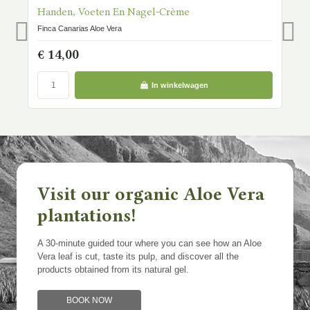
OP VOORRAAD
OP
Handen, Voeten En Nagel-Crème
A
Finca Canarias Aloe Vera
Fi
€ 14,00
€
In winkelwagen
Visit our organic Aloe Vera
plantations!
A 30-minute guided tour where you can see how an Aloe
Vera leaf is cut, taste its pulp, and discover all the
products obtained from its natural gel.
BOOK NOW