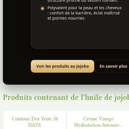
structure proche du sébum humain.
Polyvalent pour la peau et les cheveux
: confort de la barrière, éclat maîtrisé
et pointes nourries.
Voir les produits au jojoba
En savoir plus
Produits contenant de l'huile de jojo
Contour Des Yeux 28
Crème Visage
DISPONIBLE
DISPONIBLE
DAYS
Hydratation Intensive