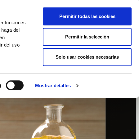
Français
Wishlist (
0
)
Permitir todas las cookies
er funciones
Panier
/
Empty
 haga del
Permitir la selección
den
r del uso
Connexion
Solo usar cookies necesarias
g
Mostrar detalles