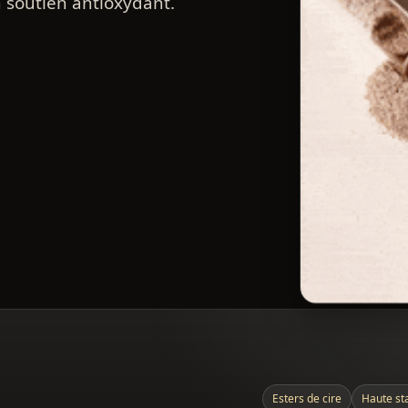
n soutien antioxydant.
Esters de cire
Haute sta