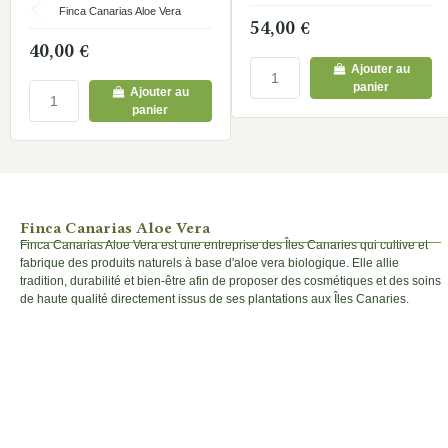
À L'aloe Vera Et À La
Finca Canarias Aloe Vera
54,00 €
Vitamine C
40,00 €
Ajouter au
panier
Ajouter au
panier
Finca Canarias Aloe Vera
Finca Canarias Aloe Vera est une entreprise des Îles Canaries qui cultive et
fabrique des produits naturels à base d'aloe vera biologique. Elle allie
tradition, durabilité et bien-être afin de proposer des cosmétiques et des soins
de haute qualité directement issus de ses plantations aux Îles Canaries.