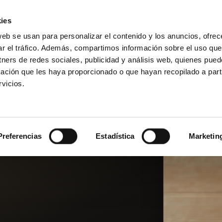
ies
web se usan para personalizar el contenido y los anuncios, ofrec
ar el tráfico. Además, compartimos información sobre el uso que
Réserver une visite
DAKAR FOR LIFE
ise
tners de redes sociales, publicidad y análisis web, quienes pue
ación que les haya proporcionado o que hayan recopilado a parti
vicios.
Preferencias
Estadística
Marketin