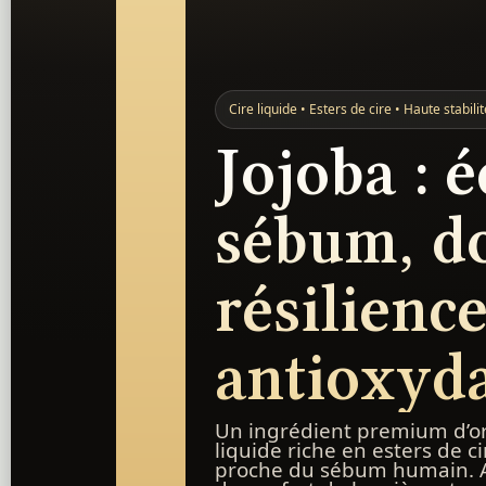
Cire liquide • Esters de cire • Haute stabilit
Jojoba : 
sébum, d
résilienc
antioxyd
Un ingrédient premium d’ori
liquide riche en esters de 
proche du sébum humain. A