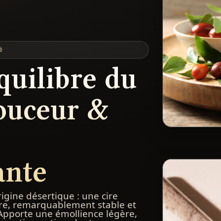
é
équilibre du
ouceur &
e
ante
gine désertique : une cire
cire, remarquablement stable et
pporte une émollience légère,