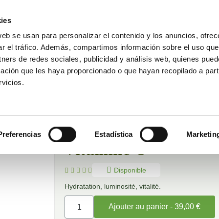
ies
web se usan para personalizar el contenido y los anuncios, ofrec
ar el tráfico. Además, compartimos información sobre el uso que
Réserver une visite
DAKAR FOR LIFE
ise
tners de redes sociales, publicidad y análisis web, quienes pue
ación que les haya proporcionado o que hayan recopilado a parti
vicios.
Accueil
Soins du corps
Hydratation Corporelle À L
Hydratation Corporel
Preferencias
Estadística
Marketin
Vitamine C
Disponible





Hydratation, luminosité, vitalité.
Ajouter au panier - 39,00 €