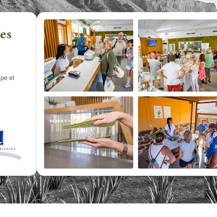
ues
lpe et