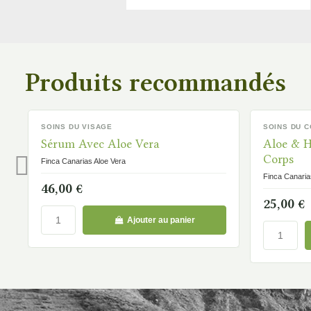
Produits recommandés
SOINS DU VISAGE
SOINS DU 
DISPONIBLE
DISPONIBLE
Sérum Avec Aloe Vera
Aloe & H
Corps
Finca Canarias Aloe Vera
Finca Canaria
46,00 €
25,00 €
Ajouter au panier