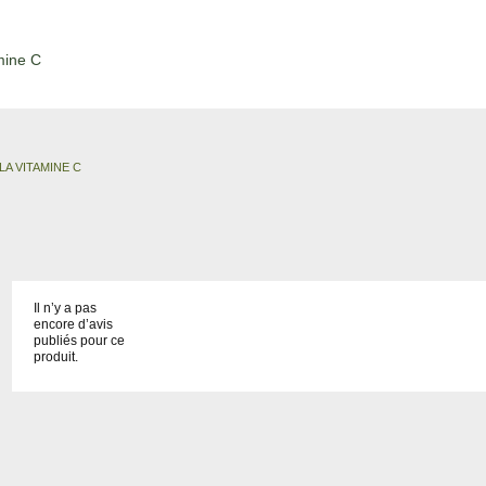
mine C
LA VITAMINE C
Il n’y a pas
encore d’avis
publiés pour ce
produit.