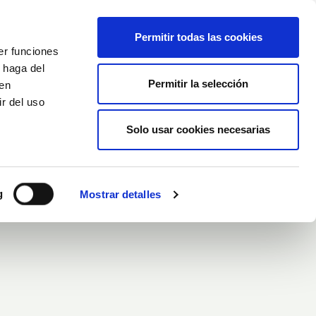
Français
Wishlist (
0
)
Permitir todas las cookies
er funciones
Panier
/
Empty
 haga del
Permitir la selección
den
r del uso
Connexion
Solo usar cookies necesarias
'aloe Vera Et À La Vitamine C
le À L'aloe Vera Et À La
g
Mostrar detalles