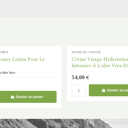
CORPS
SOINS DU VISAGE
DISPONIBLE
oney Lotion Pour Le
Crème Visage Hydratatio
Intensive À L'aloe Vera E
Vitamine C
s Aloe Vera
54,00 €
Ajouter au p
Ajouter au panier