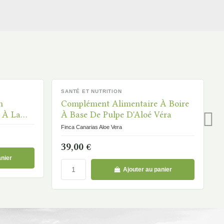
SANTÉ ET NUTRITION
DISPONIBLE
n
Complément Alimentaire À Boire
t À La
À Base De Pulpe D'Aloé Véra
Finca Canarias Aloe Vera
39,00 €
anier
Ajouter au panier