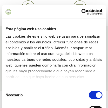
PAIEMENT SÉCURISÉ
CHÈQUES-CADEAUX
Payez en toute confiance
Et réductions spéciales
Esta página web usa cookies
Ingrédients
Las cookies de este sitio web se usan para personalizar
el contenido y los anuncios, ofrecer funciones de redes
Ingrédients avec lesquels nous élaborons nos produits Crème Visage
Hydratation Intensive À L'aloe Vera Et À La Vitamine C
sociales y analizar el tráfico. Además, compartimos
información sobre el uso que haga del sitio web con
Bakuchiol
nuestros partners de redes sociales, publicidad y análisis
Émollient
web, quienes pueden combinarla con otra información
que les haya proporcionado o que hayan recopilado a
partir del uso que haya hecho de sus servicios.
EN SAVOIR PLUS
Selección
Necesario
de
Vidéos
consentimiento
En rapport avec Crème Visage Hydratation Intensive À L'aloe Vera Et À La