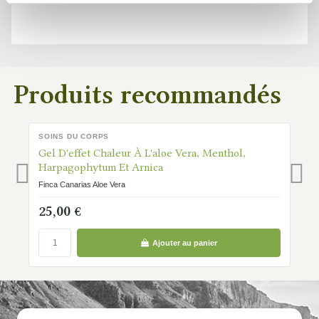
Produits recommandés
SOINS DU CORPS
S
DISPONIBLE
D
Gel D'effet Chaleur À L'aloe Vera, Menthol,
C
Harpagophytum Et Arnica
Fi
Finca Canarias Aloe Vera
1
25,00 €
Ajouter au panier