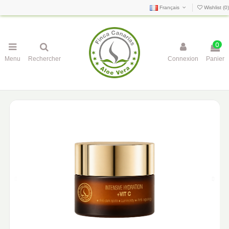
Français
Wishlist (
0
)
0
Menu
Rechercher
Connexion
Panier