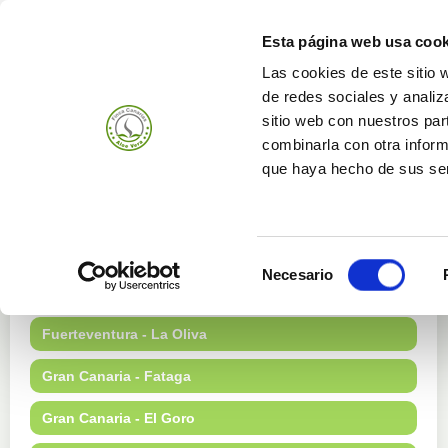
Esta página web usa cook
Las cookies de este sitio 
de redes sociales y analiz
Produits
Bedrijf
sitio web con nuestros par
combinarla con otra inform
que haya hecho de sus ser
Onze Boerderijen
Selección
Necesario
de
Fuerteventura - Gran Tarajal
consentimiento
Fuerteventura - La Oliva
Gran Canaria - Fataga
Gran Canaria - El Goro