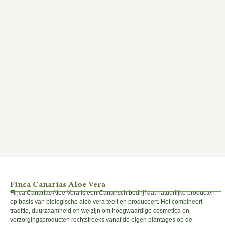
Finca Canarias Aloe Vera
Finca Canarias Aloe Vera is een Canarisch bedrijf dat natuurlijke producten
op basis van biologische aloë vera teelt en produceert. Het combineert
traditie, duurzaamheid en welzijn om hoogwaardige cosmetica en
verzorgingsproducten rechtstreeks vanaf de eigen plantages op de