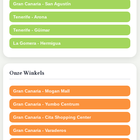
Gran Canaria - San Agustín
Tenerife - Arona
Tenerife - Güimar
La Gomera - Hermigua
Onze Winkels
Gran Canaria - Mogan Mall
Gran Canaria - Yumbo Centrum
Gran Canaria - Cita Shopping Center
Gran Canaria - Varaderos