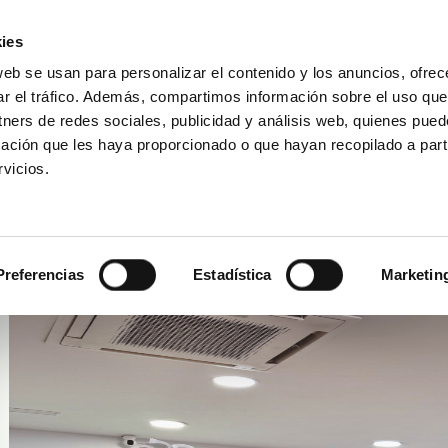
ies
web se usan para personalizar el contenido y los anuncios, ofrec
ar el tráfico. Además, compartimos información sobre el uso que
Bezoek reserveren
DAKAR FOR LIFE
tners de redes sociales, publicidad y análisis web, quienes pue
ación que les haya proporcionado o que hayan recopilado a parti
vicios.
Gran Canaria - Yumbo Centrum
Preferencias
Estadística
Marketin