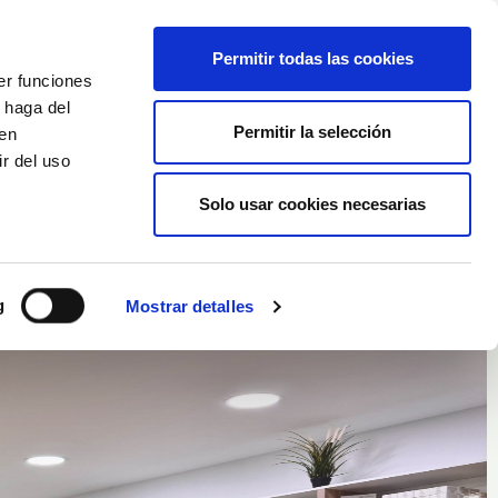
Nederlands
Wishlist (
0
)
Permitir todas las cookies
er funciones
Winkelwagen
/
Empty
 haga del
Permitir la selección
den
r del uso
Inloggen
Solo usar cookies necesarias
g
Mostrar detalles