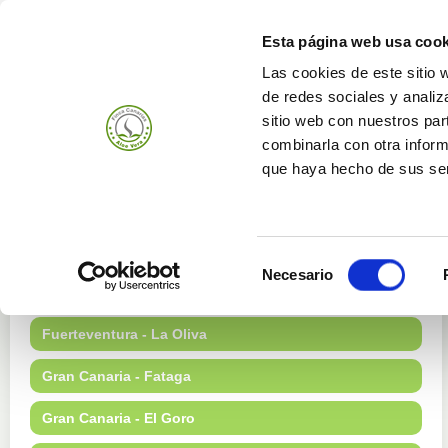
Esta página web usa cook
Las cookies de este sitio 
de redes sociales y analiz
Produits
Bedrijf
sitio web con nuestros par
combinarla con otra inform
que haya hecho de sus ser
Onze Boerderijen
Selección
Necesario
de
Fuerteventura - Gran Tarajal
consentimiento
Fuerteventura - La Oliva
Gran Canaria - Fataga
Gran Canaria - El Goro