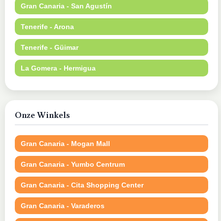
Gran Canaria - San Agustín
Tenerife - Arona
Tenerife - Güimar
La Gomera - Hermigua
Onze Winkels
Gran Canaria - Mogan Mall
Gran Canaria - Yumbo Centrum
Gran Canaria - Cita Shopping Center
Gran Canaria - Varaderos