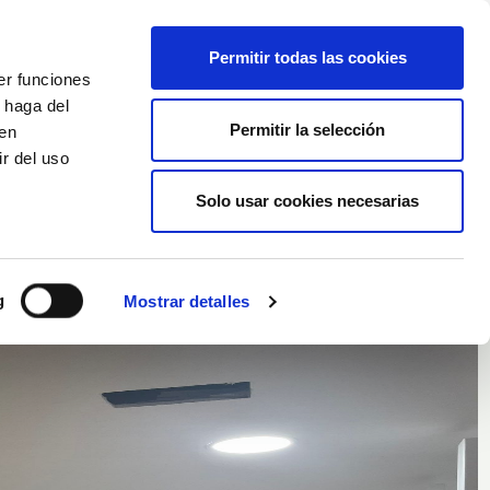
Nederlands
Wishlist (
0
)
Permitir todas las cookies
er funciones
Winkelwagen
/
Empty
 haga del
Permitir la selección
den
r del uso
Inloggen
Solo usar cookies necesarias
g
Mostrar detalles