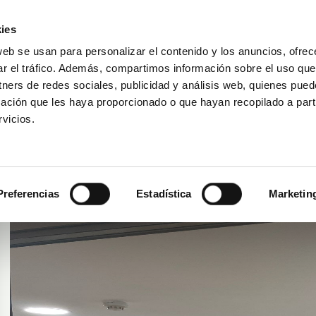
ies
web se usan para personalizar el contenido y los anuncios, ofrec
ar el tráfico. Además, compartimos información sobre el uso que
Bezoek reserveren
DAKAR FOR LIFE
tners de redes sociales, publicidad y análisis web, quienes pue
ación que les haya proporcionado o que hayan recopilado a parti
vicios.
Gran Canaria - Cita Shopping Center
Preferencias
Estadística
Marketin