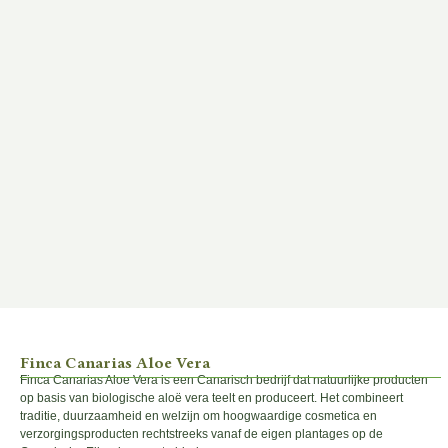
Finca Canarias Aloe Vera
Finca Canarias Aloe Vera is een Canarisch bedrijf dat natuurlijke producten
op basis van biologische aloë vera teelt en produceert. Het combineert
traditie, duurzaamheid en welzijn om hoogwaardige cosmetica en
verzorgingsproducten rechtstreeks vanaf de eigen plantages op de