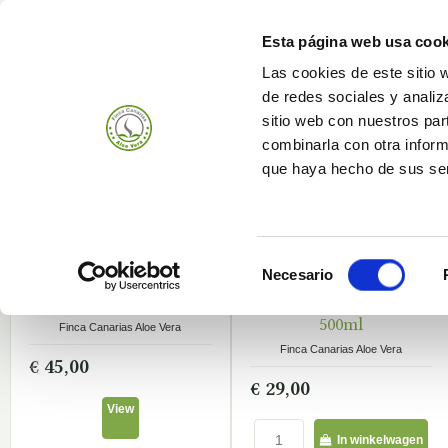
Esta página web usa cook
Las cookies de este sitio 
de redes sociales y analiz
Produits
Bedrijf
sitio web con nuestros par
combinarla con otra inform
que haya hecho de sus ser
Producten die Aloë Vera bevatten
Selección
Necesario
de
Pure Aloë Vera Gel 1L
Pure Aloë Vera Gel
NIET OP VOORRAAD
OP VOORRAAD
consentimiento
500ml
Finca Canarias Aloe Vera
Finca Canarias Aloe Vera
€ 45,00
€ 29,00
View
In winkelwagen