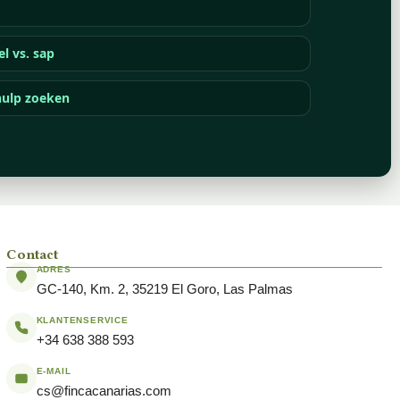
el vs. sap
ulp zoeken
Contact
ADRES
GC-140, Km. 2, 35219 El Goro, Las Palmas
KLANTENSERVICE
+34 638 388 593
E-MAIL
cs@fincacanarias.com