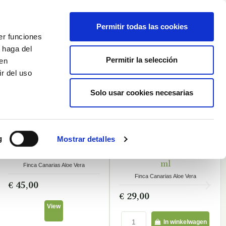
Nederlands
Wishlist (
0
)
Permitir todas las cookies
er funciones
Winkelwagen
/
Empty
 haga del
Permitir la selección
den
r del uso
Inloggen
Solo usar cookies necesarias
g
Mostrar detalles
Vers Aloe Vera Sap 1L
Vers Aloe Vera Sap 500
ET OP VOORRAAD
OP VOORRAAD
O
ml
Finca Canarias Aloe Vera
Finca Canarias Aloe Vera
€ 45,00
€ 29,00
View
In winkelwagen