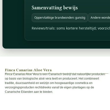
Samenvatting bewijs
Oppervlakkige brandwonden: gunstig
Andere wond
Reviews/trials: soms kortere hersteltijd; voorzic
Finca Canarias Aloe Vera
Finca Canarias Aloe Vera is een Canarisch bedrijf dat natuurlijke producten
op basis van biologische aloë vera teelt en produceert. Het combineert
traditie, duurzaamheid en welzijn om hoogwaardige cosmetica en
verzorgingsproducten rechtstreeks vanaf de eigen plantages op de
Canarische Eilanden aan te bieden.