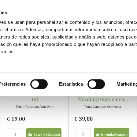
ies
web se usan para personalizar el contenido y los anuncios, ofrec
ar el tráfico. Además, compartimos información sobre el uso que
Bezoek reserveren
DAKAR FOR LIFE
tners de redes sociales, publicidad y análisis web, quienes pue
ación que les haya proporcionado o que hayan recopilado a parti
vicios.
Preferencias
Estadística
Marketin
Pure Aloë Vera Gel 250
Drinkbaar
OP VOORRAAD
OP VOORRAAD
NI
ml
Voedingssupplement
Op Basis Van Aloë Vera
Finca Canarias Aloe Vera
Finca Canarias Aloe Vera
Sap Met Vruchtvlees
€ 19,00
€ 39,00
In winkelwagen
In winkelwagen