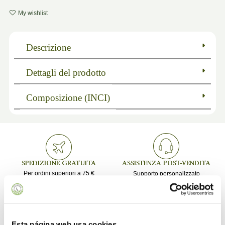
My wishlist
Descrizione
Dettagli del prodotto
Composizione (INCI)
SPEDIZIONE GRATUITA
ASSISTENZA POST-VENDITA
Per ordini superiori a 75 €
Supporto personalizzato
Esta página web usa cookies