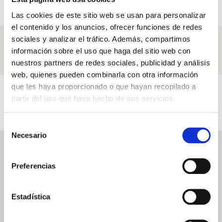
PAGAMENTO SICURO
BUONI REGALO
Paga in tutta sicurezza
E sconti speciali
Las cookies de este sitio web se usan para personalizar
el contenido y los anuncios, ofrecer funciones de redes
Ingredienti
sociales y analizar el tráfico. Además, compartimos
información sobre el uso que haga del sitio web con
Ingredienti con cui realizziamo i nostri prodotti Vital Mask - Trattamento
nuestros partners de redes sociales, publicidad y análisis
Microbiota Pelle
web, quienes pueden combinarla con otra información
Video
que les haya proporcionado o que hayan recopilado a
partir del uso que haya hecho de sus servicios.
Correlati a Vital Mask - Trattamento Microbiota Pelle
Selección
Necesario
de
consentimiento
VITAL MASK - TRATTAMENTO MICROBIOTA PELLE
RECENSIONI
Preferencias
Scrivi una recensione
Estadística