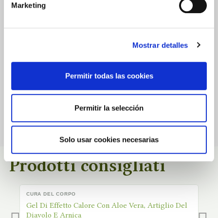
0.0
Marketing
★
★
★
★
★
Mostrar detalles
Basato su
0
Recensioni
Permitir todas las cookies
Non ci sono ancora recensioni pubblicate per questo prodotto.
Permitir la selección
Solo usar cookies necesarias
Prodotti consigliati
CURA DEL CORPO
C
DISPONIBILE
D
Gel Di Effetto Calore Con Aloe Vera, Artiglio Del
C
Diavolo E Arnica
Fi