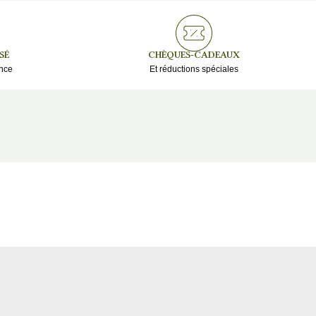
SÉ
CHÈQUES-CADEAUX
ance
Et réductions spéciales
›