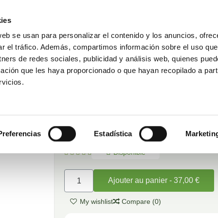
ies
web se usan para personalizar el contenido y los anuncios, ofrec
ar el tráfico. Además, compartimos información sobre el uso que
Réserver une visite
DAKAR FOR LIFE
ise
tners de redes sociales, publicidad y análisis web, quienes pue
ación que les haya proporcionado o que hayan recopilado a parti
vicios.
Accueil
Soins du visage
Vital Mask - Soin de la Pe
Vital Mask - Soin de 
Preferencias
Estadística
Marketin
Disponible





Ajouter au panier - 37,00 €
My wishlist
Compare (
0
)