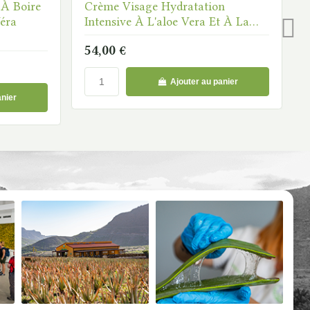
À Boire
Crème Visage Hydratation
éra
Intensive À L'aloe Vera Et À La
Vitamine C
54,00 €
Ajouter au panier
anier