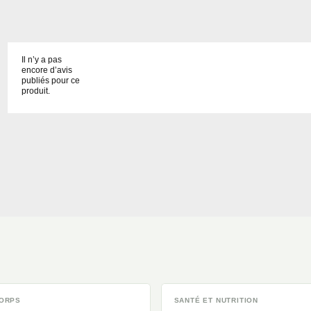
Il n’y a pas
encore d’avis
publiés pour ce
produit.
CORPS
SANTÉ ET NUTRITION
DISPONIBLE