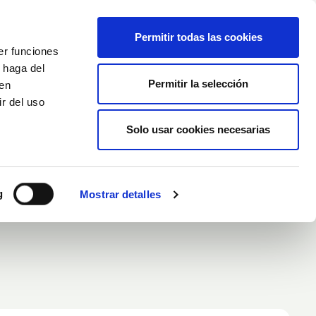
Français
Wishlist (
0
)
Permitir todas las cookies
er funciones
Panier
/
Empty
 haga del
Permitir la selección
den
r del uso
Connexion
Solo usar cookies necesarias
au Microbiote
la Peau Microbiote
g
Mostrar detalles