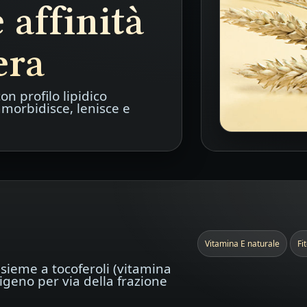
 affinità
era
con profilo lipidico
mmorbidisce, lenisce e
Vitamina E naturale
Fi
nsieme a tocoferoli (vitamina
sigeno per via della frazione