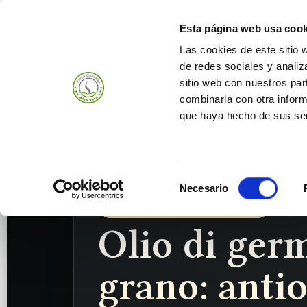
Esta página web usa cook
Las cookies de este sitio 
de redes sociales y analiz
Prodotti
Azienda
sitio web con nuestros par
combinarla con otra inform
que haya hecho de sus ser
Selección
Necesario
de
Olio di germe di grano • Triticum vulgare
consentimiento
Olio di ger
grano: antio