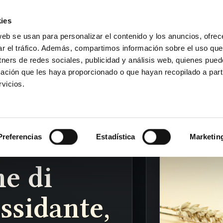
ies
web se usan para personalizar el contenido y los anuncios, ofrec
ar el tráfico. Además, compartimos información sobre el uso que
Prenota una visita
DAKAR FOR LIFE
tners de redes sociales, publicidad y análisis web, quienes pue
ación que les haya proporcionado o que hayan recopilado a parti
vicios.
Preferencias
Estadística
Marketin
me di
ssidante,