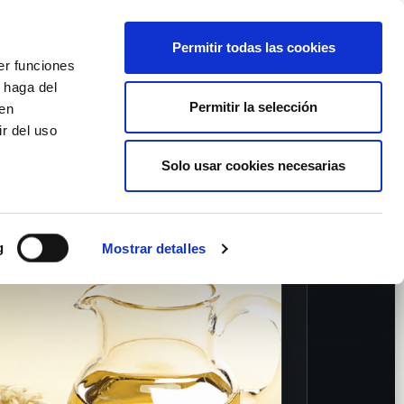
Italiano
Wishlist (
0
)
Permitir todas las cookies
er funciones
Carrello
/
Empty
 haga del
Permitir la selección
den
r del uso
Accedi
Solo usar cookies necesarias
g
Mostrar detalles