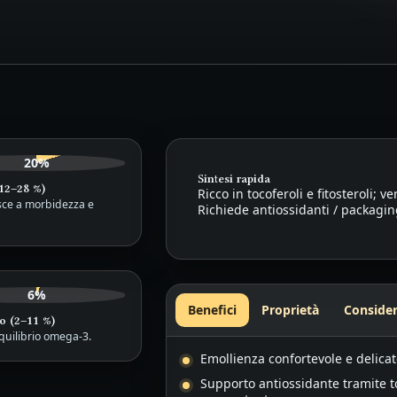
20%
Sintesi rapida
12–28 %)
Ricco in tocoferoli e fitosteroli; v
sce a morbidezza e
Richiede antiossidanti / packaging
6%
Benefici
Proprietà
Consider
o (2–11 %)
quilibrio omega-3.
Emollienza confortevole e delica
Supporto antiossidante tramite to