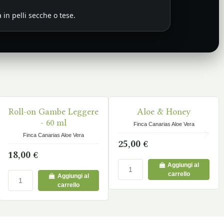
in pelli secche o tese.
Roll-on Gambe Leggere
Aloe & Honey
DISPONIBILE
DISPONIBILE
- 60 ml
Finca Canarias Aloe Vera
Finca Canarias Aloe Vera
25,00 €
18,00 €
Aggiungi al
carrello
Aggiungi al
carrello