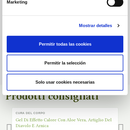
0.0
Marketing
★
★
★
★
★
Mostrar detalles
Basato su
0
Recensioni
Permitir todas las cookies
Non ci sono ancora recensioni pubblicate per questo prodotto.
Permitir la selección
Solo usar cookies necesarias
Prodotti consigliati
CURA DEL CORPO
C
DISPONIBILE
D
Gel Di Effetto Calore Con Aloe Vera, Artiglio Del
C
Diavolo E Arnica
Fi