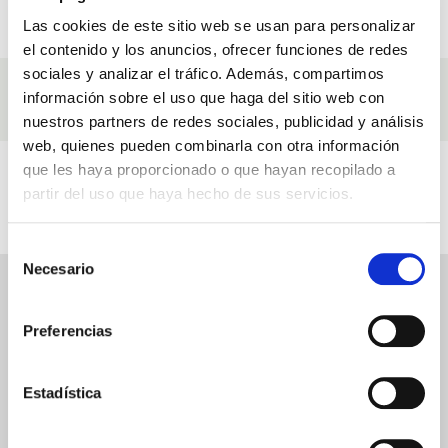
PAGAMENTO SICURO
BUONI REGALO
Las cookies de este sitio web se usan para personalizar
Paga in tutta sicurezza
E sconti speciali
el contenido y los anuncios, ofrecer funciones de redes
sociales y analizar el tráfico. Además, compartimos
Ingredienti
información sobre el uso que haga del sitio web con
nuestros partners de redes sociales, publicidad y análisis
Ingredienti con cui realizziamo i nostri prodotti Contorno D'occhi
web, quienes pueden combinarla con otra información
Video
que les haya proporcionado o que hayan recopilado a
partir del uso que haya hecho de sus servicios.
Correlati a Contorno D'occhi
Selección
Necesario
de
CONTORNO D'OCCHI
consentimiento
RECENSIONI
Preferencias
Scrivi una recensione
Estadística