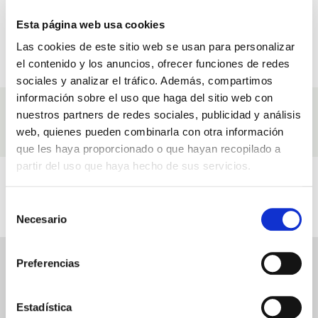
Esta página web usa cookies
Las cookies de este sitio web se usan para personalizar
PAIEMENT SÉCURISÉ
CHÈQUES-CADEAUX
el contenido y los anuncios, ofrecer funciones de redes
Payez en toute confiance
Et réductions spéciales
sociales y analizar el tráfico. Además, compartimos
información sobre el uso que haga del sitio web con
Ingrédients
nuestros partners de redes sociales, publicidad y análisis
web, quienes pueden combinarla con otra información
Ingrédients avec lesquels nous élaborons nos produits Crème Pour Le
Visage À L'aloe Vera Régénératrice Intensive
que les haya proporcionado o que hayan recopilado a
partir del uso que haya hecho de sus servicios.
Vidéos
En rapport avec Crème Pour Le Visage À L'aloe Vera Régénératrice Intensive
Selección
Necesario
de
consentimiento
Preferencias
CRÈME POUR LE VISAGE À L'ALOE VERA RÉGÉNÉRATRICE INTENSIVE
AVIS
Estadística
Écrire un avis