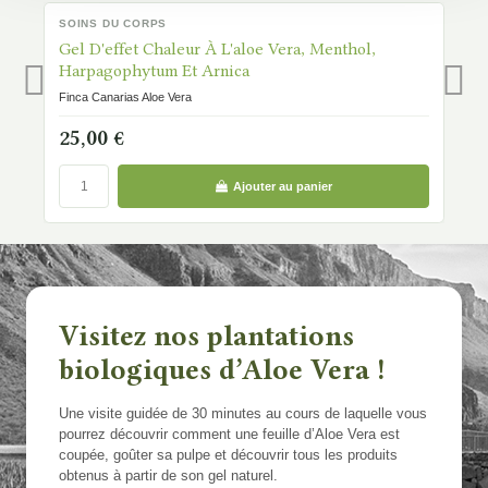
SOINS DU CORPS
S
DISPONIBLE
D
Gel D'effet Chaleur À L'aloe Vera, Menthol,
C
Harpagophytum Et Arnica
Fi
Finca Canarias Aloe Vera
1
25,00 €
Ajouter au panier
Visitez nos plantations
biologiques d’Aloe Vera !
Une visite guidée de 30 minutes au cours de laquelle vous
pourrez découvrir comment une feuille d’Aloe Vera est
coupée, goûter sa pulpe et découvrir tous les produits
obtenus à partir de son gel naturel.