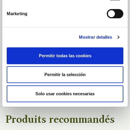
Marketing
0.0
Mostrar detalles
★
★
★
★
★
Basé sur
0
Avis
Permitir todas las cookies
Permitir la selección
Il n’y a pas encore d’avis publiés pour ce produit.
Solo usar cookies necesarias
Produits recommandés