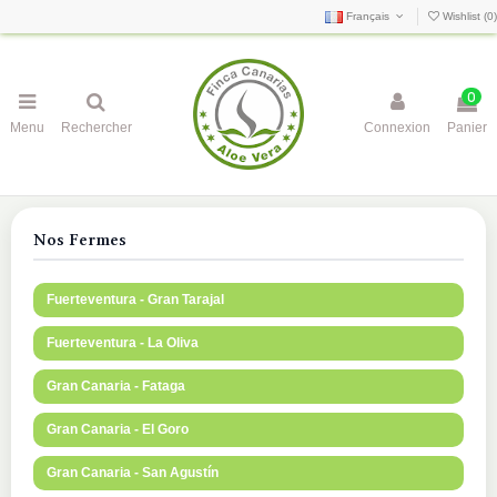
Français
Wishlist (
0
)
0
Menu
Rechercher
Connexion
Panier
Nos Fermes
Fuerteventura - Gran Tarajal
Fuerteventura - La Oliva
Gran Canaria - Fataga
Gran Canaria - El Goro
Gran Canaria - San Agustín