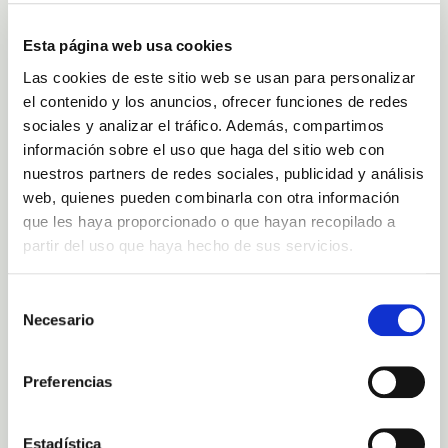
Esta página web usa cookies
Las cookies de este sitio web se usan para personalizar
el contenido y los anuncios, ofrecer funciones de redes
sociales y analizar el tráfico. Además, compartimos
información sobre el uso que haga del sitio web con
nuestros partners de redes sociales, publicidad y análisis
web, quienes pueden combinarla con otra información
que les haya proporcionado o que hayan recopilado a
partir del uso que haya hecho de sus servicios.
LOCALISATION ET CONTACT
Selección
Carretera Güímar TF612 , 38500,Tenerife, Espagne
Necesario
de
Téléphone: (+34) 638388593.
consentimiento
Téléphone: (+34) 686654851.
Mail: cs@fincacanarias.es
Horaires d’ouverture: du lundi au samedi de 9:00h à 17:00h.
Preferencias
CARACTÉRISTIQUES ET SERVICES
7.000 plantes d’aloe
11.000 mètres
Estadística