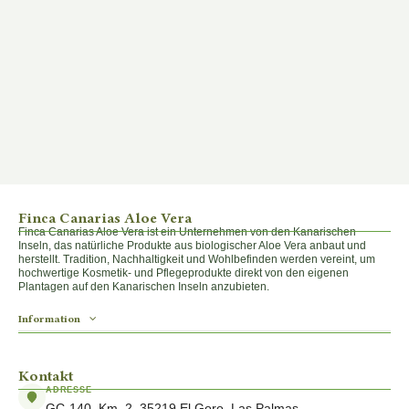
Finca Canarias Aloe Vera
Finca Canarias Aloe Vera ist ein Unternehmen von den Kanarischen
Inseln, das natürliche Produkte aus biologischer Aloe Vera anbaut und
herstellt. Tradition, Nachhaltigkeit und Wohlbefinden werden vereint, um
hochwertige Kosmetik- und Pflegeprodukte direkt von den eigenen
Plantagen auf den Kanarischen Inseln anzubieten.
Information
Kontakt
ADRESSE
GC-140, Km. 2, 35219 El Goro, Las Palmas