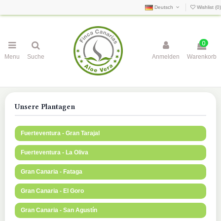
Deutsch
Wishlist (
0
)
0
Menu
Suche
Anmelden
Warenkorb
Unsere Plantagen
Fuerteventura - Gran Tarajal
Fuerteventura - La Oliva
Gran Canaria - Fataga
Gran Canaria - El Goro
Gran Canaria - San Agustín