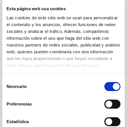
Esta página web usa cookies
Las cookies de este sitio web se usan para personalizar
el contenido y los anuncios, ofrecer funciones de redes
sociales y analizar el tráfico. Además, compartimos
información sobre el uso que haga del sitio web con
nuestros partners de redes sociales, publicidad y análisis
web, quienes pueden combinarla con otra información
que les haya proporcionado o que hayan recopilado a
partir del uso que haya hecho de sus servicios.
ORTUNG & KONTAKT
Selección
Carretera Güimar TF612 Teneriffa, Spanien
Telefon: (+34) 638388593.
Necesario
de
Telefon: (+34) 686654851.
consentimiento
E- MAil: cs@fincacanarias.es
Öffnungszeiten: von 9:00 bis 17:00 Uhr, von Montags bis Samstags.
EIGENSCHAFTEN UND DIENSTLEISTUNGEN
Preferencias
7.000 Aloe Pflanzen
11.000 qm
Estadística