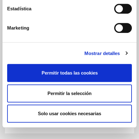
GEL DE DUCHA
Estadística
VALORACIONES
Escribir una reseña
Marketing
0.0
Mostrar detalles
★
★
★
★
★
Permitir todas las cookies
Basado en
0
Opiniones
Permitir la selección
Todavía no hay reseñas publicadas para este producto.
Solo usar cookies necesarias