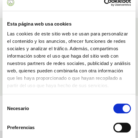
PAGO SEGURO
BONOS REGALOS
Paga con confianza​
Y descuentos especiales ​
Esta página web usa cookies
Ingredientes
Las cookies de este sitio web se usan para personalizar
con los que elaboramos Gel De Ducha
el contenido y los anuncios, ofrecer funciones de redes
sociales y analizar el tráfico. Además, compartimos
Miel
información sobre el uso que haga del sitio web con
Hidratante
Regeneradora
nuestros partners de redes sociales, publicidad y análisis
web, quienes pueden combinarla con otra información
que les haya proporcionado o que hayan recopilado a
SABER MÁS
partir del uso que haya hecho de sus servicios.
Selección
Videos
Necesario
de
Relacionados con Gel De Ducha
consentimiento
Preferencias