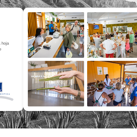
 hoja
e