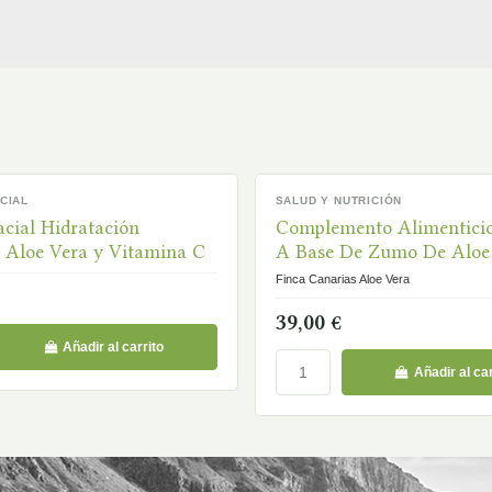
CIAL
SALUD Y NUTRICIÓN
EN STOCK
cial Hidratación
Complemento Alimenticio
a Aloe Vera y Vitamina C
A Base De Zumo De Aloe
Con Pulpa
Finca Canarias Aloe Vera
39,00 €
Añadir al carrito
Añadir al car