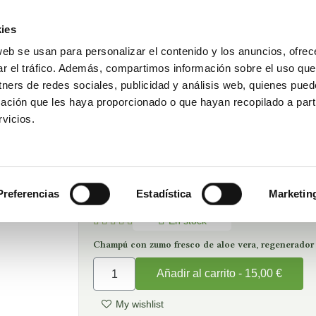
ies
web se usan para personalizar el contenido y los anuncios, ofrec
ar el tráfico. Además, compartimos información sobre el uso que
Reservar visita
DAKAR POR LA VIDA
esa
tners de redes sociales, publicidad y análisis web, quienes pue
ación que les haya proporcionado o que hayan recopilado a parti
vicios.
Inicio
Higiene
Champú Con Aloe Vera
Champú Con Aloe Ve
Preferencias
Estadística
Marketin
En stock





Champú con zumo fresco de aloe vera, regenerador ce
Añadir al carrito - 15,00 €
My wishlist