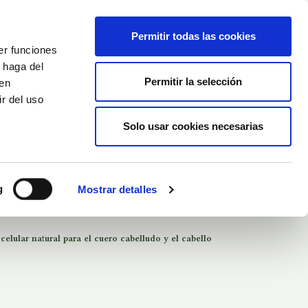
Español
Wishlist (
0
)
Permitir todas las cookies
er funciones
Carrito
/
Empty
 haga del
Permitir la selección
den
r del uso
Iniciar sesión
Solo usar cookies necesarias
ra
g
Mostrar detalles
lular natural para el cuero cabelludo y el cabello