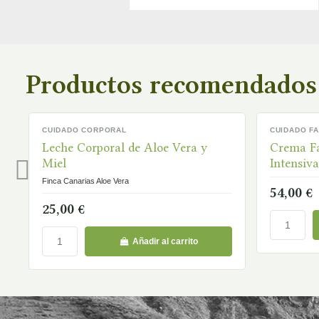
Productos recomendados
CUIDADO CORPORAL
CUIDADO FA
EN STOCK
EN STOCK
Leche Corporal de Aloe Vera y
Crema Fa
Miel
Intensiv
Finca Canarias Aloe Vera
54,00 €
25,00 €
Añadir al carrito