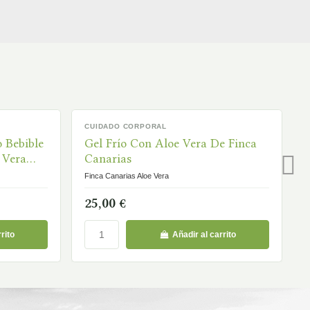
CUIDADO CORPORAL
EN STOCK
 Bebible
Gel Frío Con Aloe Vera De Finca
 Vera
Canarias
Finca Canarias Aloe Vera
25,00 €
rito
Añadir al carrito