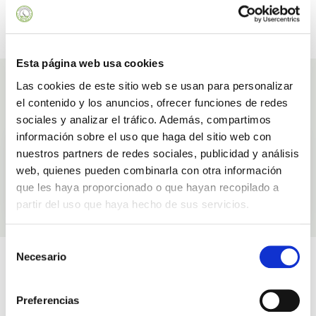
PAGO SEGURO
BONOS REGALOS
Paga con confianza​
Y descuentos especiales ​
Esta página web usa cookies
Ingredientes
Las cookies de este sitio web se usan para personalizar
el contenido y los anuncios, ofrecer funciones de redes
con los que elaboramos Jugo Puro De Aloe Vera 500 ml
sociales y analizar el tráfico. Además, compartimos
información sobre el uso que haga del sitio web con
Aloe Vera
nuestros partners de redes sociales, publicidad y análisis
Natural
Seguro
web, quienes pueden combinarla con otra información
que les haya proporcionado o que hayan recopilado a
SABER MÁS
partir del uso que haya hecho de sus servicios.
Selección
Videos
Necesario
de
consentimiento
Relacionados con Jugo Puro De Aloe Vera 500 ml
Preferencias