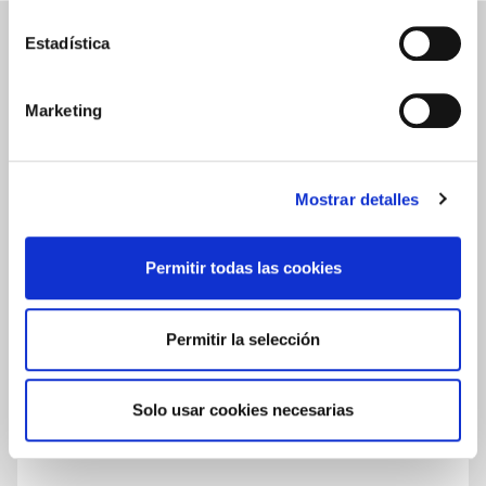
Estadística
JUGO PURO DE ALOE VERA 500 ML
VALORACIONES
Marketing
Escribir una reseña
Mostrar detalles
0.0
Permitir todas las cookies
★
★
★
★
★
Basado en
0
Opiniones
Permitir la selección
Solo usar cookies necesarias
Todavía no hay reseñas publicadas para este producto.