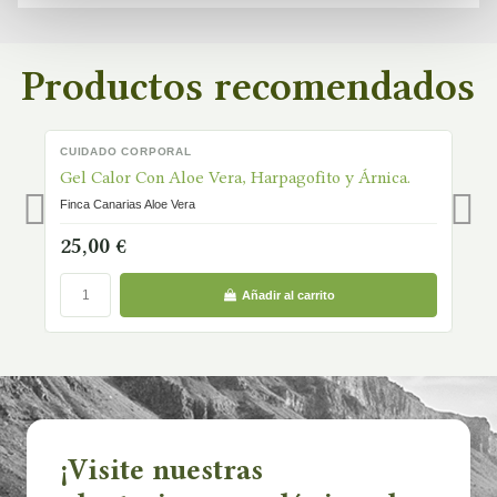
Productos recomendados
CUIDADO CORPORAL
C
EN STOCK
Gel Calor Con Aloe Vera, Harpagofito y Árnica.
C
Finca Canarias Aloe Vera
Fi
25,00 €
1
Añadir al carrito
¡Visite nuestras