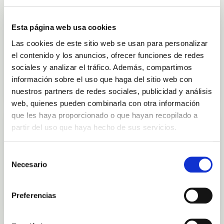
KÖRPERPFLEGE
AUF LAGER
Esta página web usa cookies
Leichte Beine Roll-On - 60ml
Las cookies de este sitio web se usan para personalizar
Finca Canarias Aloe Vera
el contenido y los anuncios, ofrecer funciones de redes
18,00 €
sociales y analizar el tráfico. Además, compartimos
información sobre el uso que haga del sitio web con
In den Warenkorb
nuestros partners de redes sociales, publicidad y análisis
web, quienes pueden combinarla con otra información
que les haya proporcionado o que hayan recopilado a
GESICHTSPFLEGE
AUF LAGER
partir del uso que haya hecho de sus servicios.
Gesichtscreme für Fettige Haut: Feuchtigkeit Und
Ausgeglichenheit
Finca Canarias Aloe Vera
Selección
Necesario
de
50,00 €
consentimiento
In den Warenkorb
Preferencias