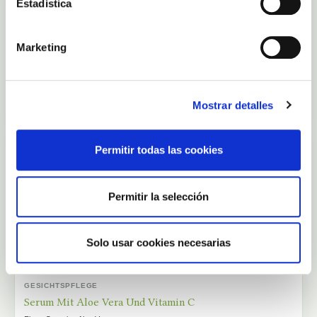
Estadística
REINES ALOE VERA DER BESTEN QUALITÄT - FINCA CANARIAS
AUF LAGER
Reiner Aloe Vera Saft 500 ml
Finca Canarias Aloe Vera
Marketing
29,00 €
In den Warenkorb
Mostrar detalles
REINES ALOE VERA DER BESTEN QUALITÄT - FINCA CANARIAS
Permitir todas las cookies
AUF LAGER
Reiner Aloe Vera Saft 250 ml
Finca Canarias Aloe Vera
Permitir la selección
19,00 €
In den Warenkorb
Solo usar cookies necesarias
GESICHTSPFLEGE
AUF LAGER
Serum Mit Aloe Vera Und Vitamin C