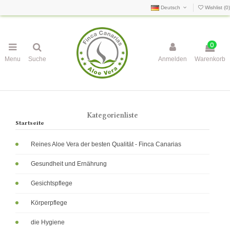
Deutsch
Wishlist (
0
)
0
Menu
Suche
Anmelden
Warenkorb
Kategorienliste
Startseite
Reines Aloe Vera der besten Qualität - Finca Canarias
Gesundheit und Ernährung
Gesichtspflege
Körperpflege
die Hygiene