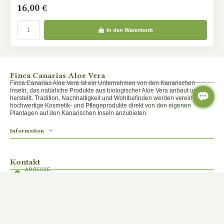
16,00 €
In den Warenkorb
Finca Canarias Aloe Vera
Finca Canarias Aloe Vera ist ein Unternehmen von den Kanarischen
Inseln, das natürliche Produkte aus biologischer Aloe Vera anbaut und
herstellt. Tradition, Nachhaltigkeit und Wohlbefinden werden vereint, um
hochwertige Kosmetik- und Pflegeprodukte direkt von den eigenen
Plantagen auf den Kanarischen Inseln anzubieten.
Information
Kontakt
ADRESSE
GC-140, Km. 2, 35219 El Goro, Las Palmas
KUNDENDIENST
+34 638 388 593
E-MAIL