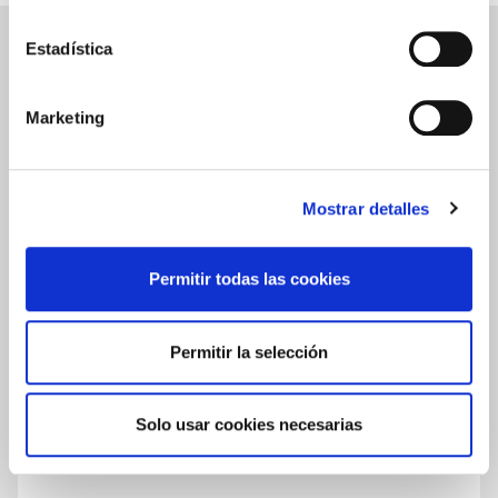
Estadística
SERUM MIT ALOE VERA UND VITAMIN C
BEWERTUNGEN
Marketing
Bewertung schreiben
Mostrar detalles
0.0
Permitir todas las cookies
★
★
★
★
★
Basierend auf
0
Bewertungen
Permitir la selección
Solo usar cookies necesarias
Für dieses Produkt gibt es noch keine veröffentlichten Bewertungen.