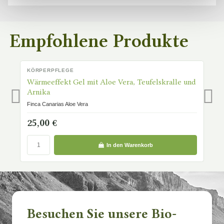
Empfohlene Produkte
KÖRPERPFLEGE
K
AUF LAGER
Wärmeeffekt Gel mit Aloe Vera, Teufelskralle und
H
Arnika
Fi
Finca Canarias Aloe Vera
1
25,00 €
In den Warenkorb
Besuchen Sie unsere Bio-