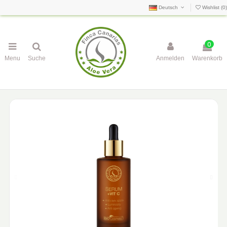
Deutsch
Wishlist (
0
)
0
Menu
Suche
Anmelden
Warenkorb