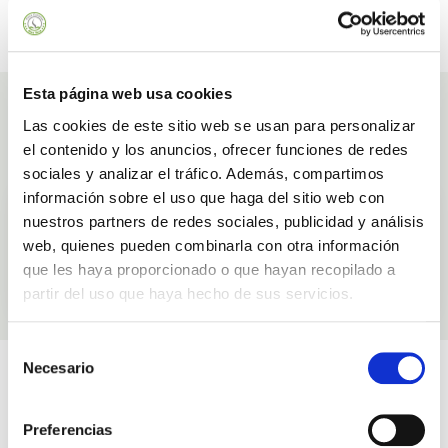
SICHERE ZAHLUNG
GESCHENKGUTSCHEINE
Zahlen Sie mit Vertrauen
Und besondere Rabatte
Esta página web usa cookies
Zutaten
Las cookies de este sitio web se usan para personalizar
Zutaten, mit denen wir unsere Produkte herstellen Serum Mit Aloe Vera Und
el contenido y los anuncios, ofrecer funciones de redes
Vitamin C
sociales y analizar el tráfico. Además, compartimos
información sobre el uso que haga del sitio web con
Bakuchiol
nuestros partners de redes sociales, publicidad y análisis
Geschmeidig
web, quienes pueden combinarla con otra información
que les haya proporcionado o que hayan recopilado a
MEHR ERFAHREN
partir del uso que haya hecho de sus servicios.
Selección
Videos
Necesario
de
consentimiento
Im Zusammenhang mit Serum Mit Aloe Vera Und Vitamin C
Preferencias