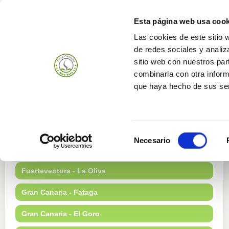
Esta página web usa cook
Las cookies de este sitio 
de redes sociales y analiz
Produits
Entrepr
sitio web con nuestros par
combinarla con otra inform
que haya hecho de sus ser
Nos Fermes
Selección
Necesario
de
Fuerteventura - Gran Tarajal
consentimiento
Fuerteventura - La Oliva
Gran Canaria - Fataga
Gran Canaria - El Goro