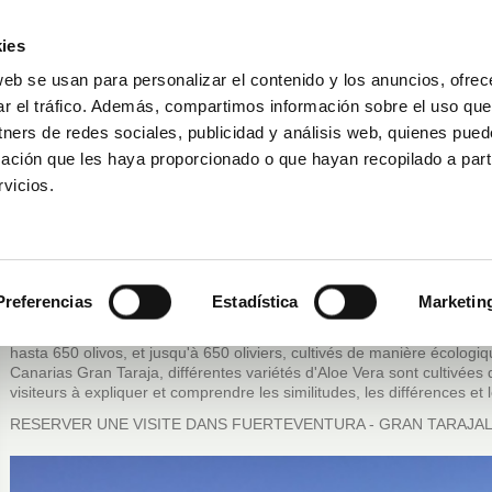
ies
web se usan para personalizar el contenido y los anuncios, ofrec
ar el tráfico. Además, compartimos información sobre el uso que
Réserver une visite
DAKAR FOR LIFE
ise
tners de redes sociales, publicidad y análisis web, quienes pue
ación que les haya proporcionado o que hayan recopilado a parti
vicios.
Fuerteventura - Gran Tarajal
Preferencias
Estadística
Marketin
Finca Canarias se trouve à Fuerteventura, dans la zone de La Fuentit
surface de la ferme et aux 6.000 plantes d’Aloe Vera, vous pouvez égal
hasta 650 olivos, et jusqu'à 650 oliviers, cultivés de manière écolog
Canarias Gran Taraja, différentes variétés d'Aloe Vera sont cultivées 
visiteurs à expliquer et comprendre les similitudes, les différences et l
RESERVER UNE VISITE DANS FUERTEVENTURA - GRAN TARAJA