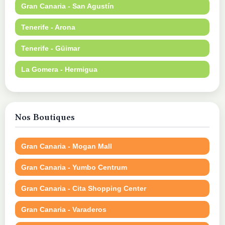
Gran Canaria - San Agustín
Tenerife - Arona
Tenerife - Güimar
La Gomera - Hermigua
Nos Boutiques
Gran Canaria - Mogan Mall
Gran Canaria - Yumbo Centrum
Gran Canaria - Cita Shopping Center
Gran Canaria - Varaderos