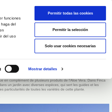
Français
Wishlist (
0
)
Permitir todas las cookies
er funciones
Panier
/
Empty
 haga del
Permitir la selección
den
r del uso
Connexion
Solo usar cookies necesarias
g
Mostrar detalles
a, à 10 minutes de la plage de Gran Tarajal. Grâce à la grande
ement visiter les plantations de figue de Barbarie (tuno indio), y
ique en complément de plusieurs produits de l’Aloe Vera. Dans Finca
dans un jardin avec diverses espèces, qui sert les guides et les
es particularités de toutes les variétés de cette plante.
L