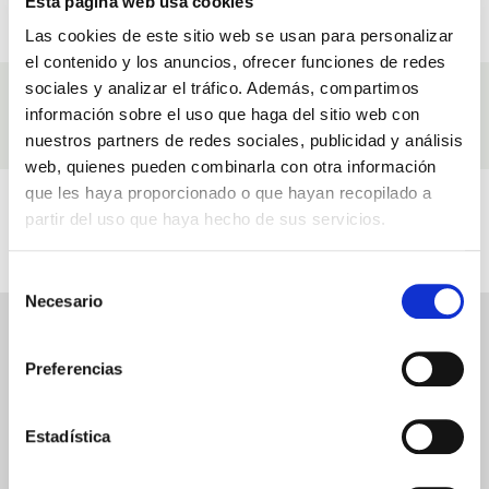
Esta página web usa cookies
SICHERE ZAHLUNG
GESCHENKGUTSCHEINE
Zahlen Sie mit Vertrauen
Und besondere Rabatte
Las cookies de este sitio web se usan para personalizar
el contenido y los anuncios, ofrecer funciones de redes
sociales y analizar el tráfico. Además, compartimos
Zutaten
información sobre el uso que haga del sitio web con
Zutaten, mit denen wir unsere Produkte herstellen Sun Touch Aloe Vera
nuestros partners de redes sociales, publicidad y análisis
Bronzer
web, quienes pueden combinarla con otra información
que les haya proporcionado o que hayan recopilado a
Videos
partir del uso que haya hecho de sus servicios.
Im Zusammenhang mit Sun Touch Aloe Vera Bronzer
Selección
Necesario
de
consentimiento
SUN TOUCH ALOE VERA BRONZER
BEWERTUNGEN
Preferencias
Bewertung schreiben
Estadística