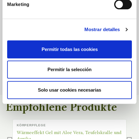
0.0
Marketing
★
★
★
★
★
Mostrar detalles
Basierend auf
0
Bewertungen
Permitir todas las cookies
Für dieses Produkt gibt es noch keine veröffentlichten Bewertungen.
Permitir la selección
Solo usar cookies necesarias
Empfohlene Produkte
KÖRPERPFLEGE
K
AUF LAGER
Wärmeeffekt Gel mit Aloe Vera, Teufelskralle und
H
Arnika