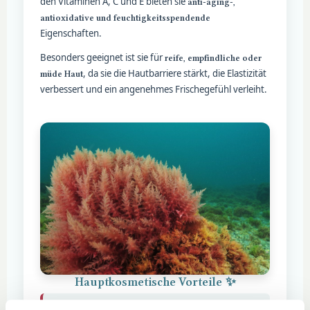
den Vitaminen A, C und E bieten sie
anti-aging-,
antioxidative und feuchtigkeitsspendende
Eigenschaften.
Besonders geeignet ist sie für
reife, empfindliche oder
, da sie die Hautbarriere stärkt, die Elastizität
müde Haut
verbessert und ein angenehmes Frischegefühl verleiht.
Hauptkosmetische Vorteile ✨
bekämpft freie Radikale und
Antioxidativ: