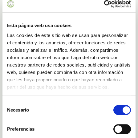
beugt Hautalterung vor.
hält die Haut
Feuchtigkeitsspendend:
langanhaltend hydratisiert.
Esta página web usa cookies
versorgt die Haut mit
Remineralisierend:
Las cookies de este sitio web se usan para personalizar
wichtigen Spurenelementen.
el contenido y los anuncios, ofrecer funciones de redes
sociales y analizar el tráfico. Además, compartimos
verbessert die Hautfestigkeit und -
Straffend:
elastizität.
información sobre el uso que haga del sitio web con
nuestros partners de redes sociales, publicidad y análisis
lindert Rötungen und Irritationen.
Beruhigend:
web, quienes pueden combinarla con otra información
que les haya proporcionado o que hayan recopilado a
partir del uso que haya hecho de sus servicios.
Selección
Necesario
de
consentimiento
Preferencias