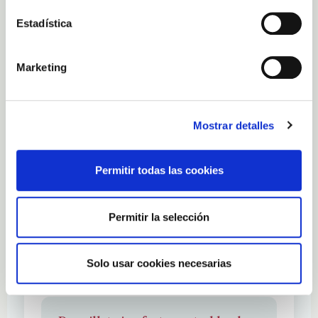
Estadística
Anwendungen in der Naturkosmetik 💧
Aufgrund ihres natürlichen marinen Ursprungs ist die
Marketing
Rotalge ein Star-Inhaltsstoff in
Bio-, veganer und
. Sie ist enthalten in:
dermokosmetischer Pflege
Mostrar detalles
Antioxidativen & entgiftenden
Gesichtsmasken
Straffenden Körperlotionen
Permitir todas las cookies
Kühlenden Gels mit Lifting-Effekt
Permitir la selección
Müde Haut revitalisierenden Seren
Mineralischen Seifen & Meerespeelings
Solo usar cookies necesarias