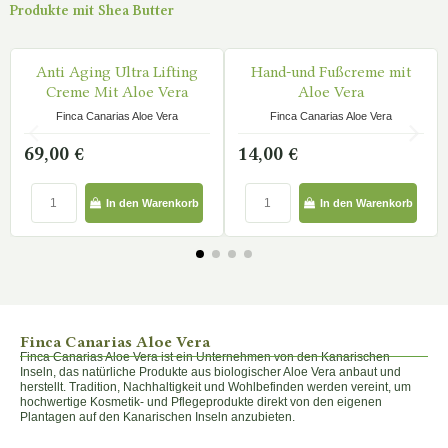
Produkte mit Shea Butter
Tonc Fresh & Light Mit
Lippenstift
AUF LAGER
AUF LAGER
Aloe Vera
Finca Canarias Aloe Vera
Finca Canarias Aloe Vera
9,00 €
15,00 €
In den Warenkorb
In den Warenkorb
Finca Canarias Aloe Vera
Finca Canarias Aloe Vera ist ein Unternehmen von den Kanarischen
Inseln, das natürliche Produkte aus biologischer Aloe Vera anbaut und
herstellt. Tradition, Nachhaltigkeit und Wohlbefinden werden vereint, um
hochwertige Kosmetik- und Pflegeprodukte direkt von den eigenen
Plantagen auf den Kanarischen Inseln anzubieten.