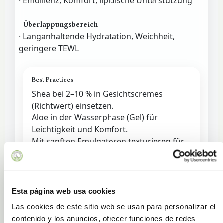
· Emollienz, Komfort, lipidische Unterstützung
Überlappungsbereich
· Langanhaltende Hydratation, Weichheit,
geringere TEWL
Best Practices
Shea bei 2–10 % in Gesichtscremes
(Richtwert) einsetzen.
Aloe in der Wasserphase (Gel) für
Leichtigkeit und Komfort.
Mit sanften Emulgatoren texturieren für
sauberes Aufschmelzen.
Anwendungen
Esta página web usa cookies
Beruhigendes After-Sun
Las cookies de este sitio web se usan para personalizar el
Leicht nährende Cremes
contenido y los anuncios, ofrecer funciones de redes