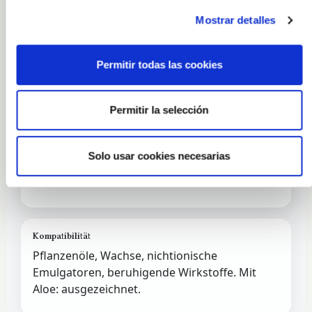
Butyrospermum Parkii (Shea) Butter
Mostrar detalles
Kosmetische Qualität.
Raffiniert oder unraffiniert
(je nach gewünschtem Aroma/Farbton
Permitir todas las cookies
wählen).
Permitir la selección
Schmelzpunkt
~32–45 °C (Richtwert je nach
Solo usar cookies necesarias
Herkunft/Charge). Ölige Phase entsprechend
anpassen.
Kompatibilität
Pflanzenöle, Wachse, nichtionische
Emulgatoren, beruhigende Wirkstoffe. Mit
Aloe: ausgezeichnet.