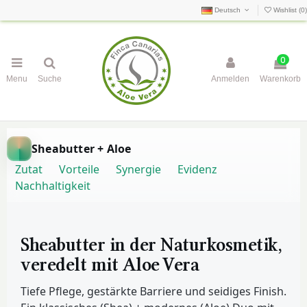
Deutsch
Wishlist (
0
)
0
Menu
Suche
Anmelden
Warenkorb
Sheabutter + Aloe
Zutat
Vorteile
Synergie
Evidenz
Nachhaltigkeit
Sheabutter in der Naturkosmetik,
veredelt mit Aloe Vera
Tiefe Pflege, gestärkte Barriere und seidiges Finish.