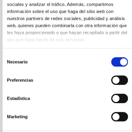
Körperbalsame/trockene Zonen
sociales y analizar el tráfico. Además, compartimos
información sobre el uso que haga del sitio web con
nuestros partners de redes sociales, publicidad y análisis
web, quienes pueden combinarla con otra información que
les haya proporcionado o que hayan recopilado a partir del
uso que haya hecho de sus servicios.
Evidenz, Formulierung und
Anwendungen
Selección
Technische Zusammenfassung und praktische
Necesario
de
Richtlinien, um Shea mit Aloe in deine Basen zu
consentimiento
integrieren.
Preferencias
Technisches Datenblatt
Estadística
Formulierungsleitfäden
Anwendungen & Tipps
Marketing
INCI