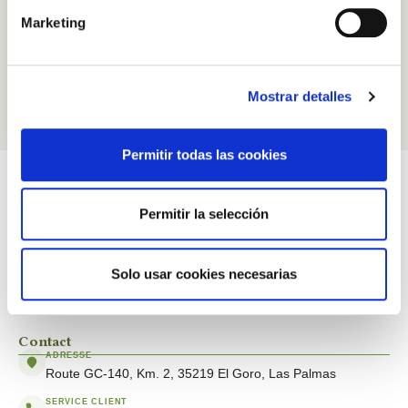
D'Aloé Véra
Marketing
Finca Canarias Aloe Vera
39,00 €
Mostrar detalles
Ajouter au panier
Permitir todas las cookies
Finca Canarias Aloe Vera
Finca Canarias Aloe Vera est une entreprise des Îles Canaries qui cultive et
fabrique des produits naturels à base d'aloe vera biologique. Elle allie
Permitir la selección
tradition, durabilité et bien-être afin de proposer des cosmétiques et des
soins de haute qualité directement issus de ses plantations aux Îles
Canaries.
Solo usar cookies necesarias
Information
Contact
ADRESSE
Route GC-140, Km. 2, 35219 El Goro, Las Palmas
SERVICE CLIENT