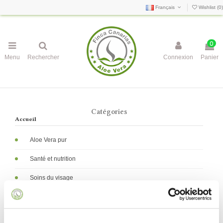
Français
Wishlist (
0
)
0
Menu
Rechercher
Connexion
Panier
Catégories
Accueil
Aloe Vera pur
Santé et nutrition
Soins du visage
Soins du corps
Hygiène