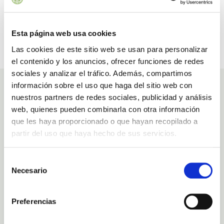
Sonnenschutz mit Aloe Vera
Haustiere
Esta página web usa cookies
Las cookies de este sitio web se usan para personalizar
OK
Filter entfernen
el contenido y los anuncios, ofrecer funciones de redes
sociales y analizar el tráfico. Además, compartimos
información sobre el uso que haga del sitio web con
nuestros partners de redes sociales, publicidad y análisis
Sortiert nach:
web, quienes pueden combinarla con otra información
1 - 1 von 1 Artikel(n)
que les haya proporcionado o que hayan recopilado a
Aloe Vera kann auch eine Quelle der Gesundheit sein, 
partir del uso que haya hecho de sus servicios.
wenn wir sie als Teil unserer Ernährung einbeziehen. 
Aloe Vera ist reich an Mineralien wie Magnesium, Kalium, 
Natrium, Kalzium, Phosphor, Kupfer, Zink und Eisen. Es 
Selección
enthält auch Vitamin E, B-Vitamine, Vitamin C und 
Necesario
de
Folsäure. Diese Eigenschaften nutzen wir bei der 
Einnahme von Aloe Vera voll aus. Dieses kann auf 
consentimiento
verschiedene Arten und Weisen. Wir empfehlen Ihnen 
dieses in Form von reinem Saft zu tun. Senden Sie auch 
Preferencias
in zwei verschiedenen Formaten spanisches Olivenöl 
(50% Picual und 50% Arbequina) Extra Vergine zu Ihnen 