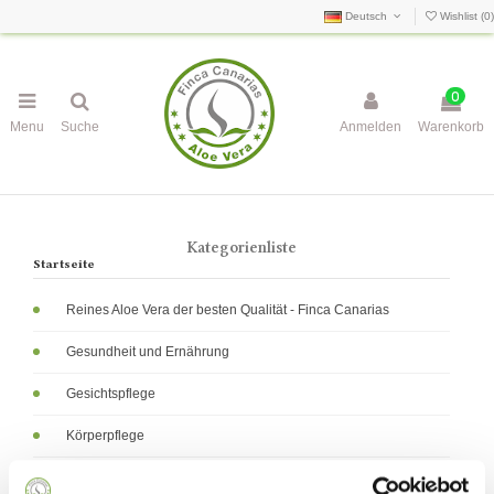
Deutsch
Wishlist (
0
)
0
Menu
Suche
Anmelden
Warenkorb
Kategorienliste
Startseite
Reines Aloe Vera der besten Qualität - Finca Canarias
Gesundheit und Ernährung
Gesichtspflege
Körperpflege
die Hygiene